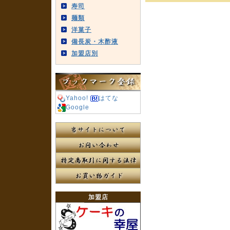
寿司
麺類
洋菓子
備長炭・木酢液
加盟店別
Yahoo!
はてな
Google
加盟店