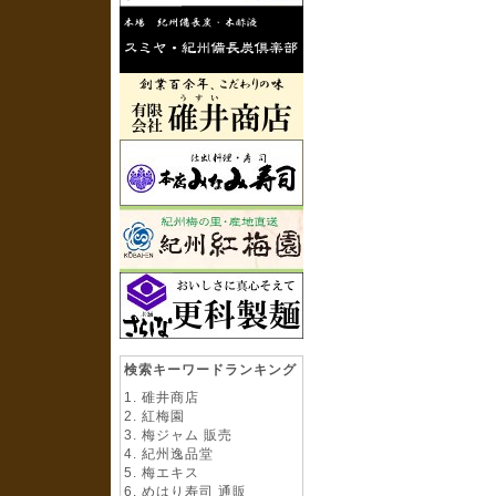
検索キーワードランキング
碓井商店
紅梅園
梅ジャム 販売
紀州逸品堂
梅エキス
めはり寿司 通販