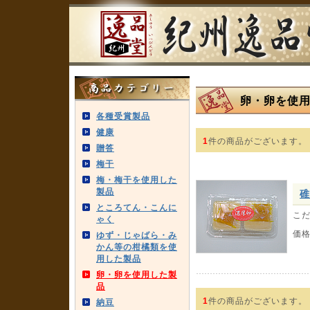
卵・卵を使
各種受賞製品
健康
1
件の商品がございます。
贈答
梅干
梅・梅干を使用した
製品
碓
ところてん・こんに
こ
ゃく
価
ゆず・じゃばら・み
かん等の柑橘類を使
用した製品
卵・卵を使用した製
品
1
件の商品がございます。
納豆