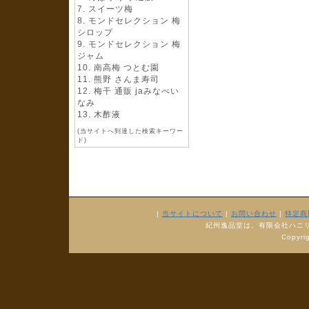
スイーツ梅
モンドセレクション 梅
シロップ
モンドセレクション 梅
ジャム
南高梅 つとむ園
熊野 さんま寿司
梅干 通販 jaみなべい
なみ
木酢液
(当サイトへ到達した検索キーワー
ド)
|
当サイトについて
|
お問い合わせ
|
特定商
紀州逸品堂は、有限会社ハニ
Copyr