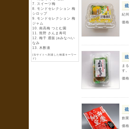
スイーツ梅
碓
モンドセレクション 梅
シロップ
紀
モンドセレクション 梅
価
ジャム
南高梅 つとむ園
熊野 さんま寿司
梅干 通販 jaみなべい
なみ
木酢液
(当サイトへ到達した検索キーワー
碓
ド)
ま
す
価
碓
創
価