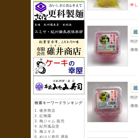
申
碓
特
価
碓
特
検索キーワードランキング
価
碓井商店
紅梅園
梅ジャム 販売
紀州逸品堂
梅エキス
めはり寿司 通販