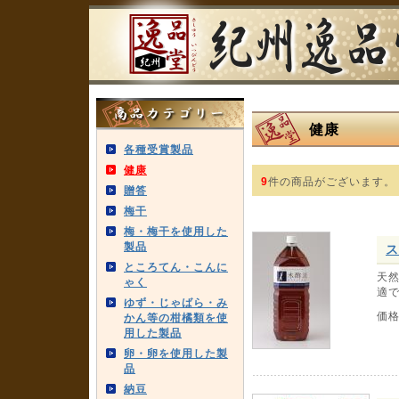
健康
各種受賞製品
健康
9
件の商品がございます。
贈答
梅干
梅・梅干を使用した
製品
ス
ところてん・こんに
天
ゃく
適で
ゆず・じゃばら・み
価
かん等の柑橘類を使
用した製品
卵・卵を使用した製
品
納豆