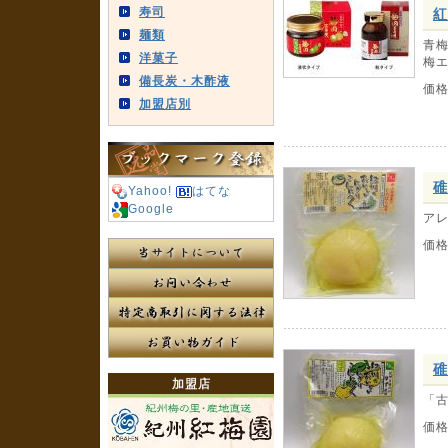
寿司
紅
麺類
青梅
洋菓子
梅
備長炭・木酢液
価
加盟店別
碓
Yahoo!
はてな
Google
ア
価
碓
加盟店
「
価