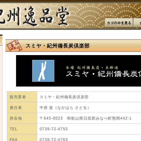
スミヤ・紀州備長炭倶楽部
販売業者
スミヤ・紀州備長炭倶楽部
責任者
中原 覚（なかはら さとる）
所在地
〒645-0023 和歌山県日高郡みなべ町熊岡442-1
TEL
0739-72-4755
FAX
0739-72-4763