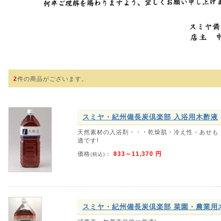
2
件の商品がございます。
スミヤ・紀州備長炭倶楽部 入浴用木酢液
天然素材の入浴剤・・・乾燥肌・冷え性・あせも
適です!
価格
：
833～11,370 円
(税込)
スミヤ・紀州備長炭倶楽部 菜園・農業用