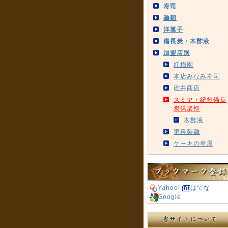
寿司
麺類
洋菓子
備長炭・木酢液
加盟店別
紅梅園
本店みなみ寿司
碓井商店
スミヤ・紀州備長
炭倶楽部
木酢液
更科製麺
ケーキの幸屋
Yahoo!
はてな
Google