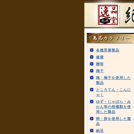
各種受賞製品
健康
贈答
梅干
梅・梅干を使用した
製品
ところてん・こんに
ゃく
ゆず・じゃばら・み
かん等の柑橘類を使
用した製品
卵・卵を使用した製
品
納豆