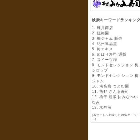
検索キーワードランキン
碓井商店
紅梅園
梅ジャム 販売
紀州逸品堂
梅エキス
めはり寿司 通販
スイーツ梅
モンドセレクション 梅
シロップ
モンドセレクション 梅
ジャム
南高梅 つとむ園
熊野 さんま寿司
梅干 通販 jaみなべい
なみ
木酢液
(当サイトへ到達した検索キーワー
ド)