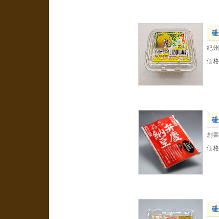
碓
紀
価
碓
創
価
碓