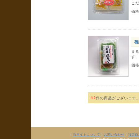
こ
価
碓
ま
す
価
12
件の商品がございます
|
当サイトについて
|
お問い合わせ
|
特定商