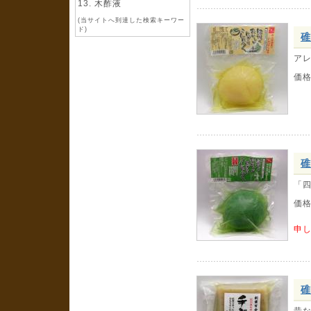
木酢液
(当サイトへ到達した検索キーワー
ド)
碓
ア
価
碓
「
価
申
碓
昔