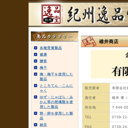
碓井商店
各種受賞製品
健康
贈答
梅干
梅・梅干を使用した
製品
ところてん・こんに
販売業者
有限会社
ゃく
ゆず・じゃばら・み
責任者
碓井 肇
かん等の柑橘類を使
用した製品
所在地
〒646-
卵・卵を使用した製
TEL
0739-22
品
納豆
FAX
0739-24