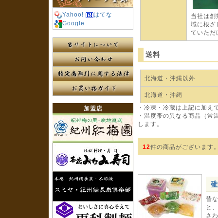
Yahoo!
はてな
当社は創
Google
域に根ざ
ていただ
送料
北海道・沖縄以外
北海道・沖縄
・冷凍・冷蔵は上記に加えて
加盟店
・温度帯の異なる商品（常
します。
12
件の商品がございます
碓
昔
と
さ