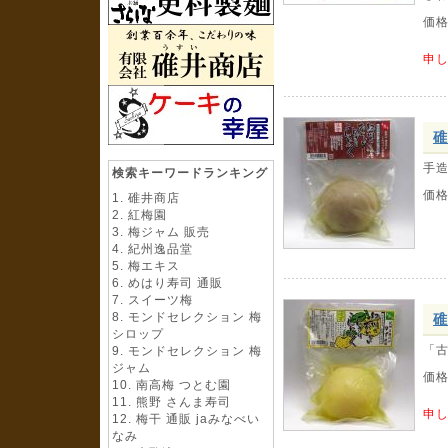
価
申
碓
手
検索キーワードランキング
価
碓井商店
紅梅園
梅ジャム 販売
紀州逸品堂
梅エキス
めはり寿司 通販
スイーツ梅
モンドセレクション 梅
碓
シロップ
「
モンドセレクション 梅
ジャム
価
南高梅 つとむ園
熊野 さんま寿司
申
梅干 通販 jaみなべい
なみ