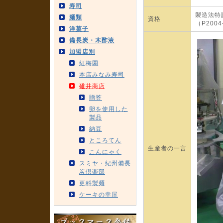
寿司
製造法特
麺類
資格
（P2004
洋菓子
備長炭・木酢液
加盟店別
紅梅園
本店みなみ寿司
碓井商店
贈答
卵を使用した
製品
納豆
ところてん
生産者の一言
こんにゃく
スミヤ・紀州備長
炭倶楽部
更科製麺
ケーキの幸屋