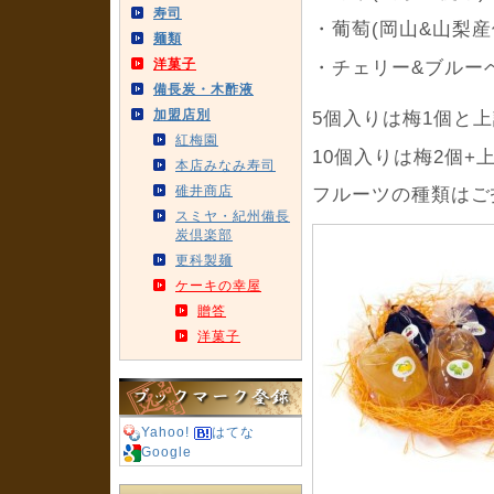
寿司
・葡萄(岡山&山梨産
麺類
洋菓子
・チェリー&ブルー
備長炭・木酢液
加盟店別
5個入りは梅1個と
紅梅園
10個入りは梅2個+
本店みなみ寿司
碓井商店
フルーツの種類はご
スミヤ・紀州備長
炭倶楽部
更科製麺
ケーキの幸屋
贈答
洋菓子
Yahoo!
はてな
Google