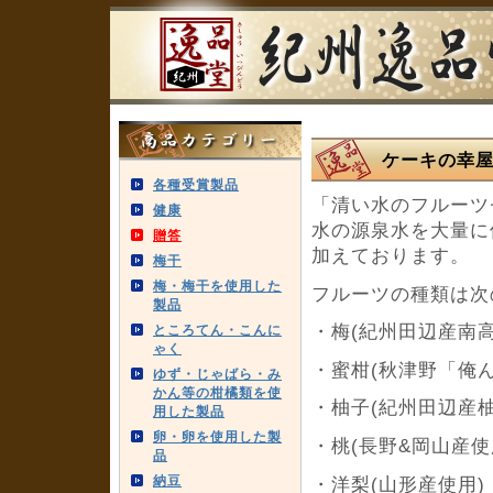
ケーキの幸屋
各種受賞製品
「清い水のフルーツ
健康
水の源泉水を大量に
贈答
加えております。
梅干
梅・梅干を使用した
フルーツの種類は次
製品
・梅(紀州田辺産南高
ところてん・こんに
ゃく
・蜜柑(秋津野「俺
ゆず・じゃばら・み
かん等の柑橘類を使
・柚子(紀州田辺産柚
用した製品
卵・卵を使用した製
・桃(長野&岡山産使
品
納豆
・洋梨(山形産使用)