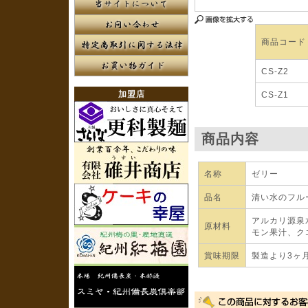
商品コード
CS-Z2
加盟店
CS-Z1
商品内容
名称
ゼリー
品名
清い水のフル
アルカリ源泉
原材料
モン果汁、ク
賞味期限
製造より3ヶ