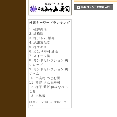
検索キーワードランキング
碓井商店
紅梅園
梅ジャム 販売
紀州逸品堂
梅エキス
めはり寿司 通販
スイーツ梅
モンドセレクション 梅
シロップ
モンドセレクション 梅
ジャム
南高梅 つとむ園
熊野 さんま寿司
梅干 通販 jaみなべい
なみ
木酢液
(当サイトへ到達した検索キーワー
ド)