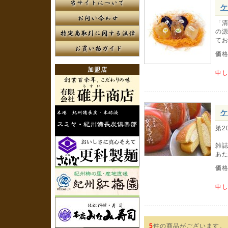
ケ
「
の
て
価
加盟店
申
ケ
第2
雑
あ
価
申
5
件の商品がございます。