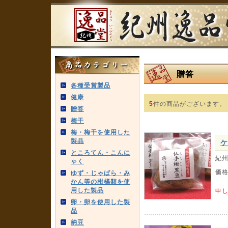
贈答
各種受賞製品
健康
5
件の商品がございます。
贈答
梅干
梅・梅干を使用した
製品
ケ
ところてん・こんに
紀
ゃく
価
ゆず・じゃばら・み
かん等の柑橘類を使
用した製品
申
卵・卵を使用した製
品
納豆