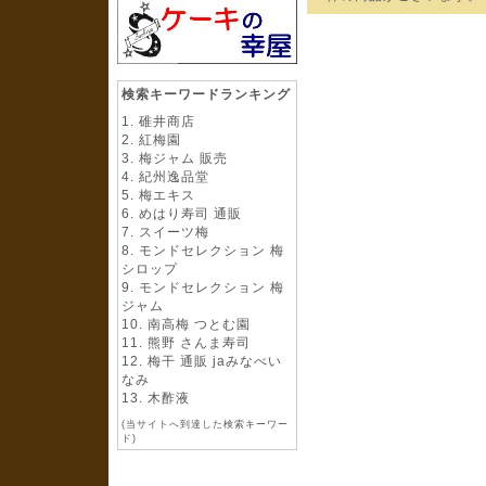
検索キーワードランキング
碓井商店
紅梅園
梅ジャム 販売
紀州逸品堂
梅エキス
めはり寿司 通販
スイーツ梅
モンドセレクション 梅
シロップ
モンドセレクション 梅
ジャム
南高梅 つとむ園
熊野 さんま寿司
梅干 通販 jaみなべい
なみ
木酢液
(当サイトへ到達した検索キーワー
ド)