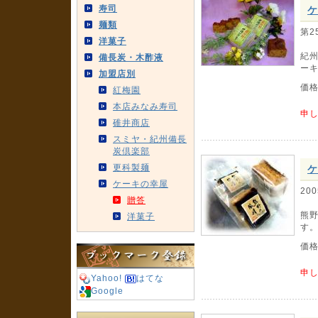
寿司
ケ
麺類
第2
洋菓子
紀
備長炭・木酢液
ー
加盟店別
価
紅梅園
本店みなみ寿司
申
碓井商店
スミヤ・紀州備長
炭倶楽部
更科製麺
ケ
ケーキの幸屋
20
贈答
熊
洋菓子
す
価
申
Yahoo!
はてな
Google