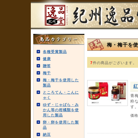
梅・梅干を
各種受賞製品
健康
7
件の商品がございます。
贈答
梅干
梅・梅干を使用した
製品
紅
ところてん・こんに
青
ゃく
粋
ゆず・じゃばら・み
す
かん等の柑橘類を使
用した製品
価
卵・卵を使用した製
品
納豆