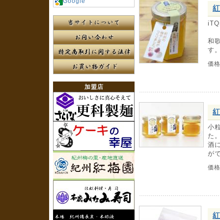
Google
紅
i
和
す
価
加盟店
紅
小
た
酒
が
価
紅