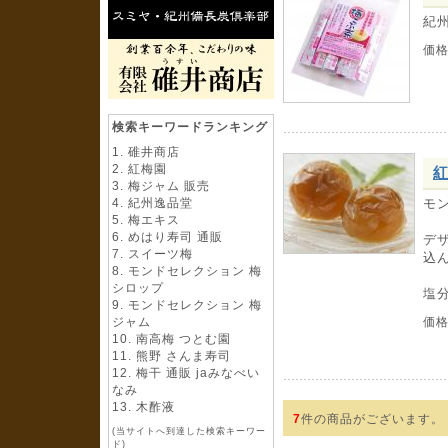
紀
価
検索キーワードランキング
碓井商店
紅梅園
紅
梅ジャム 販売
紀州逸品堂
モ
梅エキス
めはり寿司 通販
デ
スイーツ梅
込
モンドセレクション 梅
シロップ
塩
モンドセレクション 梅
ジャム
価
南高梅 つとむ園
熊野 さんま寿司
梅干 通販 jaみなべい
なみ
木酢液
7
件の商品がございます。
(当サイトへ到達した検索キーワー
ド)