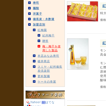
寿司
紅
麺類
特
洋菓子
備長炭・木酢液
価
加盟店別
紅梅園
紀州梅干
贈答
紅
梅・梅干を使
モン
用した製品
高
本店みなみ寿司
碓井商店
モ
スミヤ・紀州備長
む
炭倶楽部
原
使
更科製麺
酸
ケーキの幸屋
価
Yahoo!
はてな